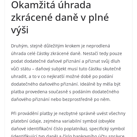
Okamžitá úhrada
zkrácené daně v plné
výši
Druhým, stejně důležitým krokem je neprodlená
úhrada celé částky zkrácené daně. Nestačí tedy pouze
podat dodatečné daňové přiznání a přiznat svůj dluh
vůči státu – daňový subjekt musí tuto částku skutečně
uhradit, a to v co nejkratší možné době po podání
dodatečného daňového přiznání. Ideálně by měla být
platba provedena současně s podáním dodatečného
daňového přiznání nebo bezprostředně po něm.
Při provádění platby je nezbytné správně uvést všechny
platební údaje, zejména variabilní symbol (obvykle
daňové identifikační číslo poplatníka), specifický symbol
(identifikující typ daně) a číslo bankovního účtu správce