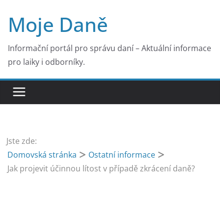
Přeskočit
Moje Daně
na
obsah
Informační portál pro správu daní – Aktuální informace
pro laiky i odborníky.
Jste zde:
Domovská stránka
Ostatní informace
Jak projevit účinnou lítost v případě zkrácení daně?