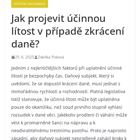
OSTATNÍ INFORMACE
Jak projevit účinnou
lítost v případě zkrácení
daně?
25. 6. 2025
Zdeňka Poková
Jedním z nejkritičtějších faktorů při uplatnění účinné
lítosti je bezpochyby čas. Daňový subjekt, který si
uvědomí, že se dopustil krácení daně, musí jednat s
mimořádnou rychlostí a rozhodností. Platná legislativa
totiž stanovuje, že účinná lítost může být uplatněna
pouze do okamžiku, než soud prvního stupně vyhlásí
rozsudek v dané věci. Jakékoliv prodlení či váhání může
vést k promarněné šanci na nápravu a k
neodvratitelnému trestnímu postihu. Proto je naprosto
zásadní, aby daňový subjekt neprodleně zahájil kroky k