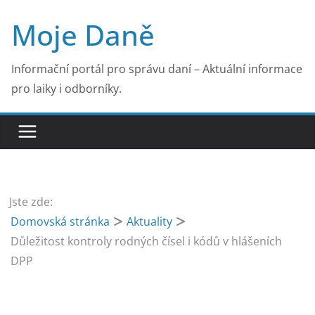
Přeskočit
Moje Daně
na
obsah
Informační portál pro správu daní – Aktuální informace
pro laiky i odborníky.
Jste zde:
Domovská stránka
Aktuality
Důležitost kontroly rodných čísel i kódů v hlášeních
DPP