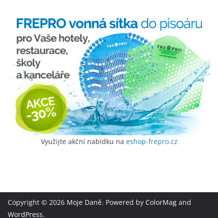
Využijte akční nabídku na
eshop-frepro.cz
Copyright © 2026
Moje Daně
. Powered by
ColorMag
and
WordPress
.