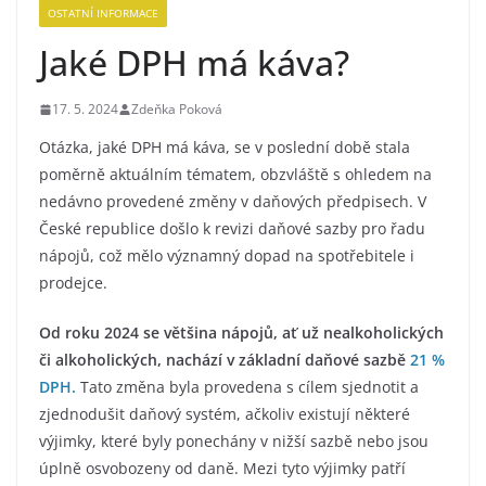
OSTATNÍ INFORMACE
Jaké DPH má káva?
17. 5. 2024
Zdeňka Poková
Otázka, jaké DPH má káva, se v poslední době stala
poměrně aktuálním tématem, obzvláště s ohledem na
nedávno provedené změny v daňových předpisech. V
České republice došlo k revizi daňové sazby pro řadu
nápojů, což mělo významný dopad na spotřebitele i
prodejce.
Od roku 2024 se většina nápojů, ať už nealkoholických
či alkoholických, nachází v základní daňové sazbě
21 %
DPH.
Tato změna byla provedena s cílem sjednotit a
zjednodušit daňový systém, ačkoliv existují některé
výjimky, které byly ponechány v nižší sazbě nebo jsou
úplně osvobozeny od daně. Mezi tyto výjimky patří