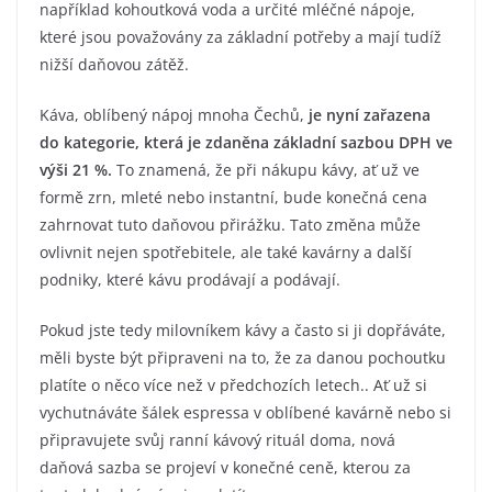
například kohoutková voda a určité mléčné nápoje,
které jsou považovány za základní potřeby a mají tudíž
nižší daňovou zátěž.
Káva, oblíbený nápoj mnoha Čechů,
je nyní zařazena
do kategorie, která je zdaněna základní sazbou DPH ve
výši 21 %.
To znamená, že při nákupu kávy, ať už ve
formě zrn, mleté nebo instantní, bude konečná cena
zahrnovat tuto daňovou přirážku. Tato změna může
ovlivnit nejen spotřebitele, ale také kavárny a další
podniky, které kávu prodávají a podávají.
Pokud jste tedy milovníkem kávy a často si ji dopřáváte,
měli byste být připraveni na to, že za danou pochoutku
platíte o něco více než v předchozích letech.. Ať už si
vychutnáváte šálek espressa v oblíbené kavárně nebo si
připravujete svůj ranní kávový rituál doma, nová
daňová sazba se projeví v konečné ceně, kterou za