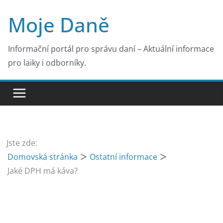
Přeskočit
Moje Daně
na
obsah
Informační portál pro správu daní – Aktuální informace
pro laiky i odborníky.
Jste zde:
Domovská stránka
Ostatní informace
Jaké DPH má káva?