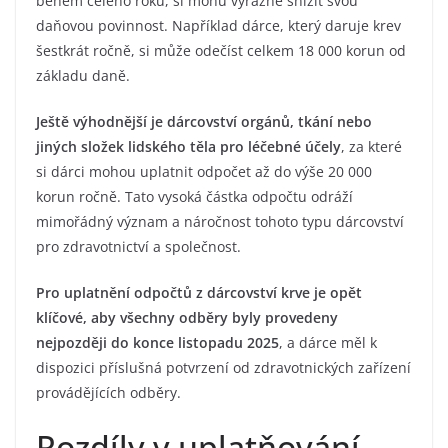
během celého roku, si mohu výrazně snížit svou
daňovou povinnost. Například dárce, který daruje krev
šestkrát ročně, si může odečíst celkem 18 000 korun od
základu daně.
Ještě výhodnější je dárcovství orgánů, tkání nebo
jiných složek lidského těla pro léčebné účely
, za které
si dárci mohou uplatnit odpočet až do výše 20 000
korun ročně. Tato vysoká částka odpočtu odráží
mimořádný význam a náročnost tohoto typu dárcovství
pro zdravotnictví a společnost.
Pro uplatnění odpočtů z dárcovství krve je opět
klíčové, aby všechny odběry byly provedeny
nejpozději do konce listopadu 2025
, a dárce měl k
dispozici příslušná potvrzení od zdravotnických zařízení
provádějících odběry.
Rozdíly v uplatňování