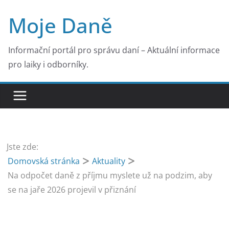
Přeskočit
Moje Daně
na
obsah
Informační portál pro správu daní – Aktuální informace
pro laiky i odborníky.
Jste zde:
Domovská stránka
Aktuality
Na odpočet daně z příjmu myslete už na podzim, aby
se na jaře 2026 projevil v přiznání