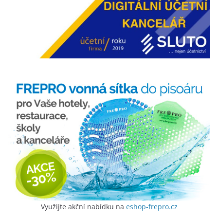
Využijte akční nabídku na
eshop-frepro.cz