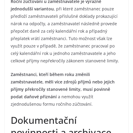
Roční zúčtování u zaměstnavatele je výrazně
jednodušší variantou
, při které zaměstnanec pouze
předloží zaměstnavateli příslušné doklady prokazující
nárok na odpočty, a zaměstnavatel následně provede
přepočet daně za celý kalendářní rok a případný
přeplatek vrátí zaměstnanci. Tuto možnost však lze
využít pouze v případě, že zaměstnanec pracoval po
celý kalendářní rok u jednoho zaměstnavatele a jeho
celkové příjmy nepřekročily zákonem stanovené limity.
Zaměstnanci, kteří během roku změnili
zaměstnavatele, měli více zdrojů příjmů nebo jejich
příjmy překročily stanovené limity, musí povinně
podat daňové přiznání
a nemohou využít
zjednodušenou formu ročního zúčtování.
Dokumentační
povinnosti a archivace