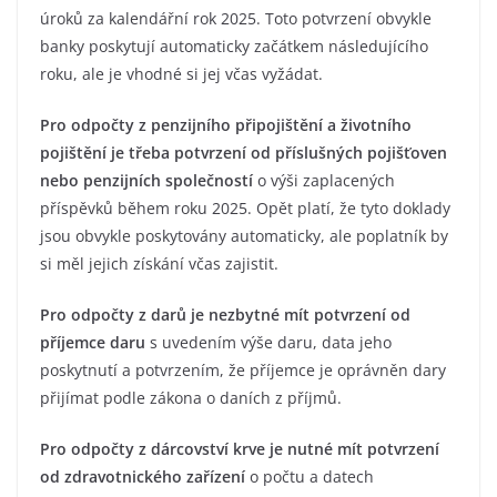
úroků za kalendářní rok 2025. Toto potvrzení obvykle
banky poskytují automaticky začátkem následujícího
roku, ale je vhodné si jej včas vyžádat.
Pro odpočty z penzijního připojištění a životního
pojištění je třeba potvrzení od příslušných pojišťoven
nebo penzijních společností
o výši zaplacených
příspěvků během roku 2025. Opět platí, že tyto doklady
jsou obvykle poskytovány automaticky, ale poplatník by
si měl jejich získání včas zajistit.
Pro odpočty z darů je nezbytné mít potvrzení od
příjemce daru
s uvedením výše daru, data jeho
poskytnutí a potvrzením, že příjemce je oprávněn dary
přijímat podle zákona o daních z příjmů.
Pro odpočty z dárcovství krve je nutné mít potvrzení
od zdravotnického zařízení
o počtu a datech