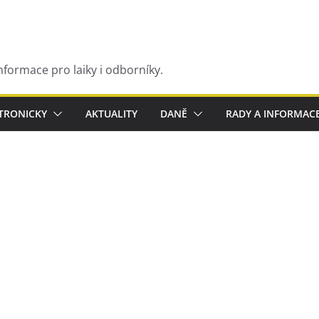
nformace pro laiky i odborníky.
KTRONICKY
AKTUALITY
DANĚ
RADY A INFORMAC