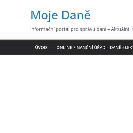
Přeskočit
Moje Daně
na
obsah
Informační portál pro správu daní – Aktuální i
ÚVOD
ONLINE FINANČNÍ ÚŘAD – DANĚ ELE