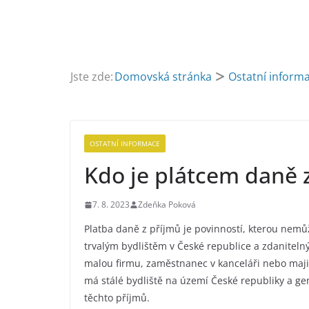
Jste zde:
Domovská stránka
Ostatní inform
OSTATNÍ INFORMACE
Kdo je plátcem daně z
7. 8. 2023
Zdeňka Poková
Platba daně z příjmů je povinností, kterou nemů
trvalým bydlištěm v České republice a zdanitelný
malou firmu, zaměstnanec v kanceláři nebo majit
má stálé bydliště na území České republiky a gen
těchto příjmů.