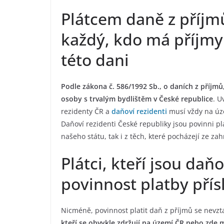
Plátcem daně z příjmů
každý, kdo má příjmy
této dani
Podle zákona č. 586/1992 Sb., o daních z příjm
osoby s trvalým bydlištěm v České republice
. U
rezidenty ČR a
daňoví rezidenti
musí vždy na úze
Daňoví rezidenti České republiky jsou povinni pl
našeho státu, tak i z těch, které pocházejí ze zah
Plátci, kteří jsou da
povinnost platby pří
Nicméně, povinnost platit daň z příjmů se nevz
kteří se obvykle zdržují na území ČR nebo zde m