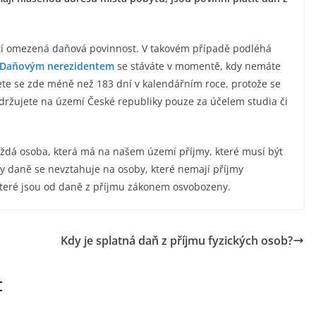
tí omezená daňová povinnost. V takovém případě podléhá
Daňovým nerezidentem
se stáváte v momentě, kdy nemáte
jete se zde méně než 183 dní v kalendářním roce, protože se
držujete na území České republiky pouze za účelem studia či
každá osoba, která má na našem území příjmy, které musí být
y daně se nevztahuje na osoby, které nemají příjmy
 které jsou od daně z příjmu zákonem osvobozeny.
Kdy je splatná daň z příjmu fyzických osob?
t