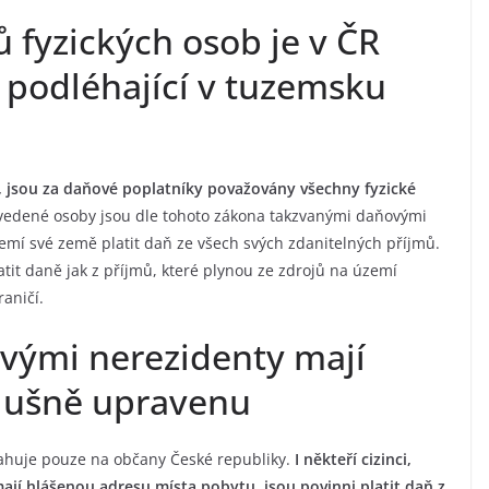
 fyzických osob je v ČR
 podléhající v tuzemsku
ů, jsou za daňové poplatníky považovány všechny fyzické
vedené osoby jsou dle tohoto zákona takzvanými daňovými
mí své země platit daň ze všech svých zdanitelných příjmů.
atit daně jak z příjmů, které plynou ze zdrojů na území
raničí.
ňovými nerezidenty mají
slušně upravenu
tahuje pouze na občany České republiky.
I někteří cizinci,
ají hlášenou adresu místa pobytu, jsou povinni platit daň z