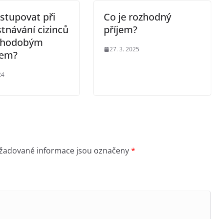
stupovat při
Co je rozhodný
tnávání cizinců
příjem?
uhodobým
27. 3. 2025
tem?
24
žadované informace jsou označeny
*