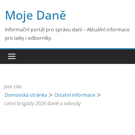
Přeskočit
Moje Daně
na
obsah
Informační portál pro správu daní – Aktuální informace
pro laiky i odborníky.
Jste zde:
Domovská stránka
Ostatní informace
Letní brigády 2026 daně a odvody