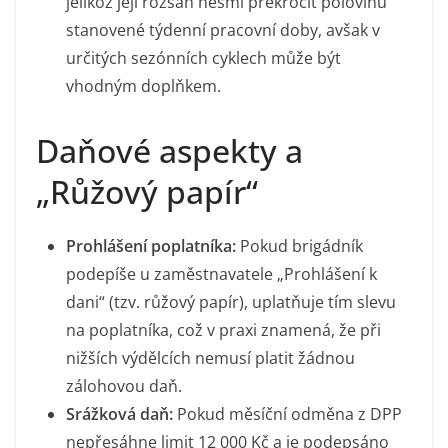
jelikož její rozsah nesmí překročit polovinu
stanovené týdenní pracovní doby, avšak v
určitých sezónních cyklech může být
vhodným doplňkem.
Daňové aspekty a
„Růžový papír“
Prohlášení poplatníka:
Pokud brigádník
podepíše u zaměstnavatele „Prohlášení k
dani“ (tzv. růžový papír), uplatňuje tím slevu
na poplatníka, což v praxi znamená, že při
nižších výdělcích nemusí platit žádnou
zálohovou daň.
Srážková daň:
Pokud měsíční odměna z DPP
nepřesáhne limit 12 000 Kč a je podepsáno