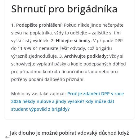
Shrnutí pro brigádníka
1.
Podepište prohlášení:
Pokud nikde jinde nečerpáte
slevu na poplatníka, vždy to udělejte – zajistíte si tím
vyšší čistý výdělek. 2.
Hlídejte si limity:
V případě DPP
do 11 999 Kč nemusíte řešit odvody, což brigádu
výrazně zjednodušuje. 3.
Archivujte podklady:
Vždy si
schovávejte výplatní pásky a kopie podepsaných dohod
pro případnou kontrolu finančního úřadu nebo pro
potřeby podání daňového přiznání.
Mohlo by vás také zajímat:
Proč je zdanění DPP v roce
2026 někdy nulové a jindy vysoké?
Kdy může dát
student výpověď z brigády?
Jak dlouho je možné pobírat vdovský důchod když