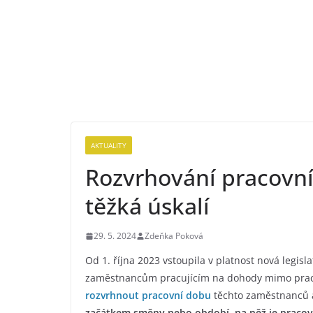
AKTUALITY
Rozvrhování pracov
těžká úskalí
29. 5. 2024
Zdeňka Poková
Od 1. října 2023 vstoupila v platnost nová legisl
zaměstnancům pracujícím na dohody mimo prac
rozvrhnout pracovní dobu
těchto zaměstnanců
začátkem směny nebo období, na něž je pracov