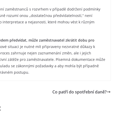
ení zaměstnanců s rozvrhem v případě dodržení podmínky
esně rozumí onou „dostatečnou předvídatelností,“ není
ro interpretace a nejasnosti, které mohou vést k různým
edem předvídat, může zaměstnavatel zkrátit dobu pro
kové situaci je nutné mít připraveny nezvratné důkazy k
roces zahrnuje nejen zaznamenání změn, ale i jejich
ativní zátěže pro zaměstnavatele. Písemná dokumentace může
souladu se zákonnými požadavky a aby mohla být případně
právném postupu.
Co patří do spotřební daně?
t