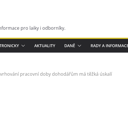
nformace pro laiky i odborníky.
KTRONICKY
AKTUALITY
DANĚ
RADY A INFORMAC
vrhování pracovní doby dohodářům má těžká úskalí