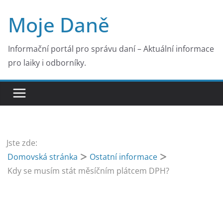
Přeskočit
Moje Daně
na
obsah
Informační portál pro správu daní – Aktuální informace
pro laiky i odborníky.
Jste zde:
Domovská stránka
Ostatní informace
Kdy se musím stát měsíčním plátcem DPH?