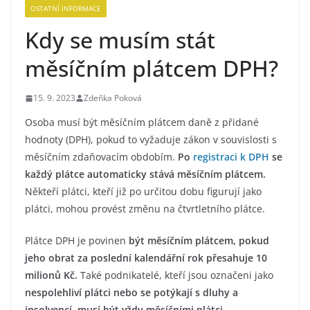
OSTATNÍ INFORMACE
Kdy se musím stát
měsíčním plátcem DPH?
15. 9. 2023
Zdeňka Poková
Osoba musí být měsíčním plátcem daně z přidané
hodnoty (DPH), pokud to vyžaduje zákon v souvislosti s
měsíčním zdaňovacím obdobím.
Po
registraci k DPH
se
každý plátce automaticky stává měsíčním plátcem.
Někteří plátci, kteří již po určitou dobu figurují jako
plátci, mohou provést změnu na čtvrtletního plátce.
Plátce DPH je povinen
být měsíčním plátcem, pokud
jeho obrat za poslední kalendářní rok přesahuje 10
milionů Kč.
Také podnikatelé, kteří jsou označeni jako
nespolehliví plátci nebo se potýkají s dluhy a
insolvencí, musí být vždy měsíčními plátci
.