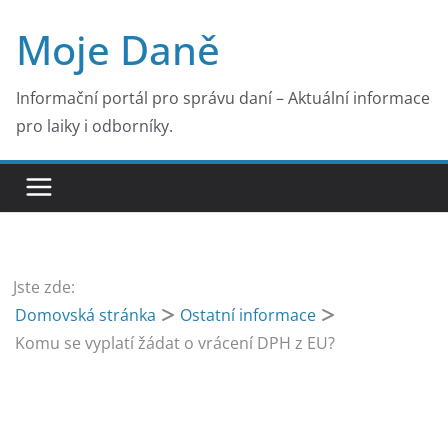
Přeskočit
Moje Daně
na
obsah
Informační portál pro správu daní – Aktuální informace
pro laiky i odborníky.
Jste zde:
Domovská stránka
Ostatní informace
Komu se vyplatí žádat o vrácení DPH z EU?