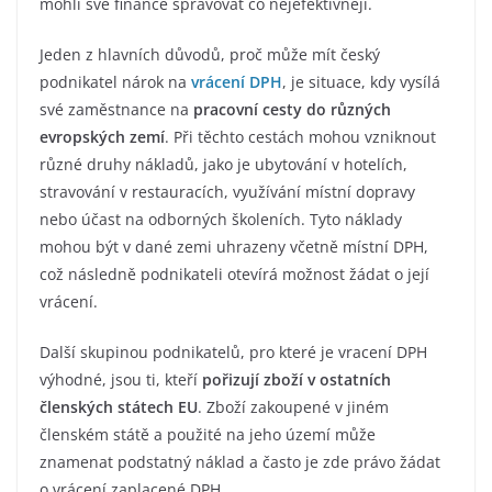
mohli své finance spravovat co nejefektivněji.
Jeden z hlavních důvodů, proč může mít český
podnikatel nárok na
vrácení DPH
, je situace, kdy vysílá
své zaměstnance na
pracovní cesty do různých
evropských zemí
. Při těchto cestách mohou vzniknout
různé druhy nákladů, jako je ubytování v hotelích,
stravování v restauracích, využívání místní dopravy
nebo účast na odborných školeních. Tyto náklady
mohou být v dané zemi uhrazeny včetně místní DPH,
což následně podnikateli otevírá možnost žádat o její
vrácení.
Další skupinou podnikatelů, pro které je vracení DPH
výhodné, jsou ti, kteří
pořizují zboží v ostatních
členských státech EU
. Zboží zakoupené v jiném
členském státě a použité na jeho území může
znamenat podstatný náklad a často je zde právo žádat
o vrácení zaplacené DPH.