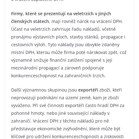
Firmy, které se prezentují na veletrzích v jiných
členských státech
, mají rovněž nárok na vrácení DPH.
Účast na veletrzích zahrnuje řadu nákladů, včetně
pronájmu výstavních ploch, stavby stánků, propagace i
cestovních výloh. Tyto náklady jsou obvykle zdaněny
místní DPH, kterou může firma poté nárokovat zpět, což
významně snižuje finanční zatížení spojené s její
mezinárodní propagací a zároveň podporuje
konkurenceschopnost na zahraničních trzích.
Další významnou skupinou jsou
exportéři
zboží, kteří
neprovozují podnikání na území země, kam je zboží
vyváženo. Při své činnosti exportéři často hradí DPH za
pohonné hmoty, nebo jiné související náklady v
zahraničí. Vrácení DPH z těchto nákladů pro ně
představuje ekonomické zvýhodnění, které může být
klíčové pro udržení konkurenceschopnosti a ziskovosti